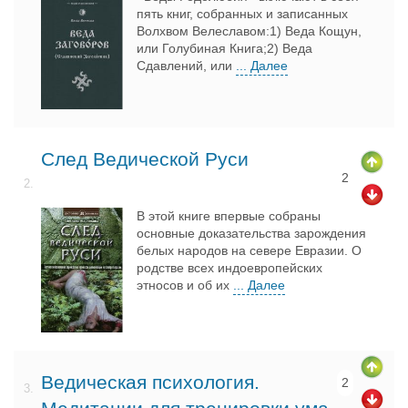
пять книг, собранных и записанных
Волхвом Велеславом:1) Веда Кощун,
или Голубиная Книга;2) Веда
Сдавлений, или
... Далее
След Ведической Руси
2
2.
В этой книге впервые собраны
основные доказательства зарождения
белых народов на севере Евразии. О
родстве всех индоевропейских
этносов и об их
... Далее
Ведическая психология.
2
3.