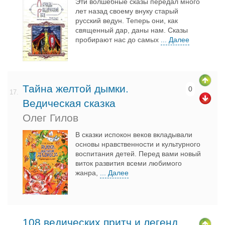
Эти волшебные сказы передал много
лет назад своему внуку старый
русский ведун. Теперь они, как
священный дар, даны нам. Сказы
пробирают нас до самых
... Далее
Тайна желтой дымки.
0
17.
Ведическая сказка
Олег Гилов
В сказки испокон веков вкладывали
основы нравственности и культурного
воспитания детей. Перед вами новый
виток развития всеми любимого
жанра,
... Далее
108 ведических притч и легенд