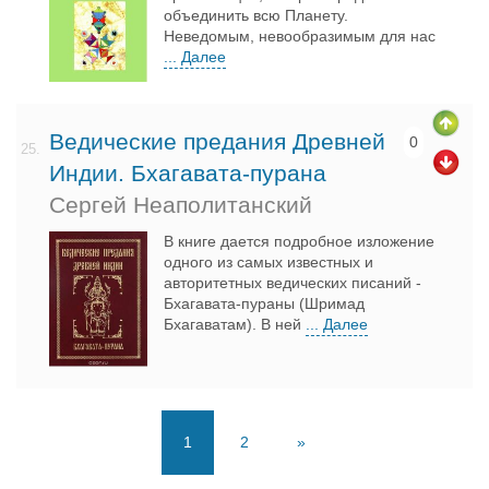
объединить всю Планету.
Неведомым, невообразимым для нас
... Далее
Ведические предания Древней
0
25.
Индии. Бхагавата-пурана
Сергей Неаполитанский
В книге дается подробное изложение
одного из самых известных и
авторитетных ведических писаний -
Бхагавата-пураны (Шримад
Бхагаватам). В ней
... Далее
1
2
»